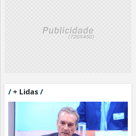
/
+ Lidas
/