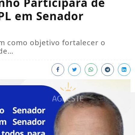
nho Participará de
 PL em Senador
m como objetivo fortalecer o
ade…